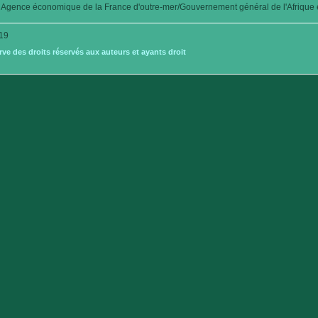
Agence économique de la France d'outre-mer/Gouvernement général de l'Afrique é
19
e des droits réservés aux auteurs et ayants droit