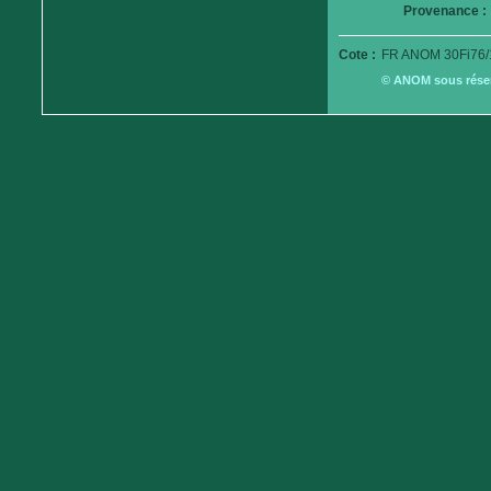
Provenance :
Cote :
FR ANOM 30Fi76/
© ANOM sous réserv