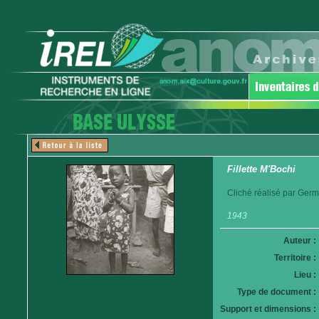
Fillette M'Bochi
Cliché réalisé par Germ
1943
Auteur :
Territoire :
Lieu :
Type de document :
Support et dimensions :