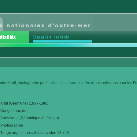
aine Krull, photographe professionnelle, dans le cadre de ses missions pour les F
Krull (Germaine) (1897-1985)
Congo français
Brazzaville (République du Congo)
Photographie
Tirage argentique collé sur carton 13 x 18