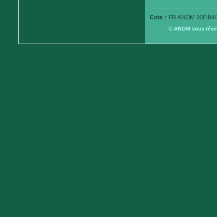
Cote :
FR ANOM 30Fi84/
© ANOM sous réserv