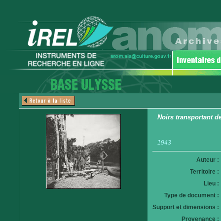
Noirs transportant d
1943
Auteur :
Territoire :
Lieu :
Type de document :
Support et dimensions :
Provenance :