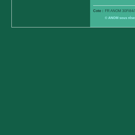
Cote :
FR ANOM 30Fi84/
© ANOM sous réserv