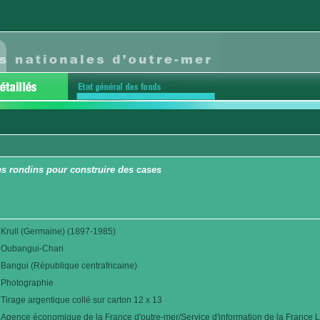
es rondins pour construire des cases
Krull (Germaine) (1897-1985)
Oubangui-Chari
Bangui (République centrafricaine)
Photographie
Tirage argentique collé sur carton 12 x 13
Agence économique de la France d'outre-mer/Service d'information de la France L