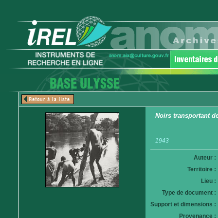
Noirs transportant d
1943
Auteur :
Territoire :
Lieu :
Type de document :
Support et dimensions :
Provenance :