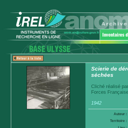
Scierie de dé
séchées
Cliché réalisé pa
Forces Française
1942
Auteur :
Territoire :
Lieu :