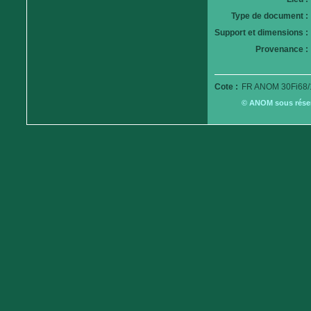
Type de document :
Support et dimensions :
Provenance :
Cote :
FR ANOM 30Fi68/
© ANOM sous réserv