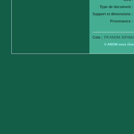
Type de document :
Support et dimensions :
Provenance :
Cote :
FR ANOM 30Fi68/
© ANOM sous réserv