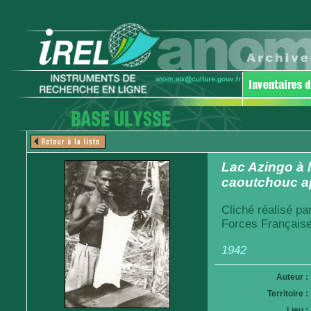
Lac Azingo à 
caoutchouc a
Cliché réalisé pa
Forces Française
1942
Auteur :
Territoire :
Lieu :