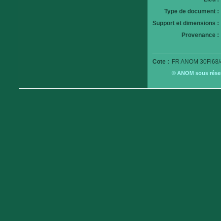
Type de document :
Support et dimensions :
Provenance :
Cote :
FR ANOM 30Fi68/
© ANOM sous réserv