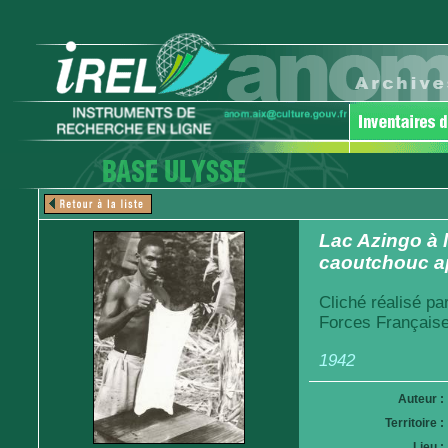
Lac Azingo à 
caoutchouc a
Cliché réalisé pa
Forces Française
1942
Auteur :
Territoire :
Lieu :