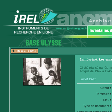
Lambaréné. Les enfa
Cliché réalisé par Germ
Afrique de 1942 à 1945
Juillet 1943
Auteur :
Territoire :
Lieu :
Type de document :