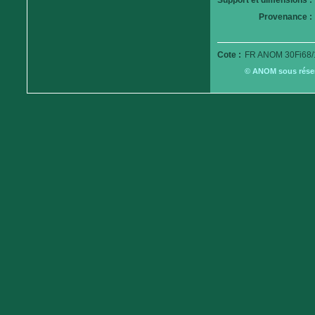
Support et dimensions :
Provenance :
Cote :
FR ANOM 30Fi68/
© ANOM sous réserv