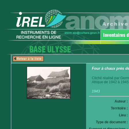
Four à chaux près d
Cliché réalisé par Germ
Afrique de 1942 à 1945
1943
Auteur :
Territoire :
Lieu :
Type de document :