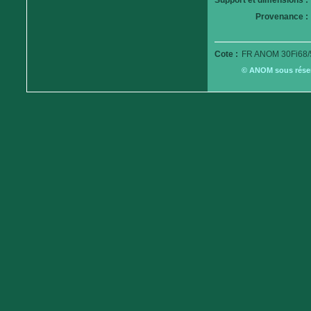
Support et dimensions :
Provenance :
Cote :
FR ANOM 30Fi68/
© ANOM sous réserv