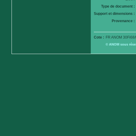
Type de document :
Support et dimensions :
Provenance :
Cote :
FR ANOM 30Fi68/
© ANOM sous réserv