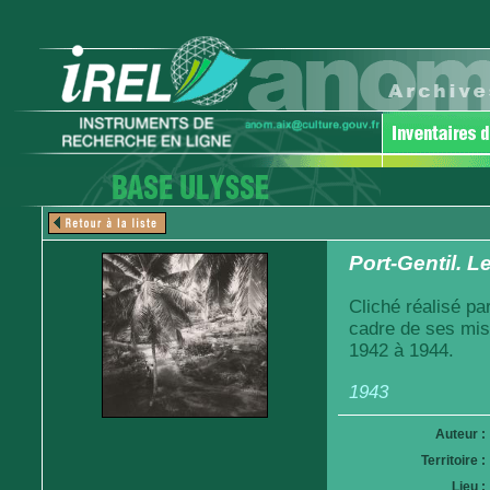
Port-Gentil. 
Cliché réalisé pa
cadre de ses mis
1942 à 1944.
1943
Auteur :
Territoire :
Lieu :