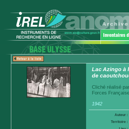
Lac Azingo à 
de caoutchouc
Cliché réalisé pa
Forces Française
1942
Auteur :
Territoire :
Lieu :