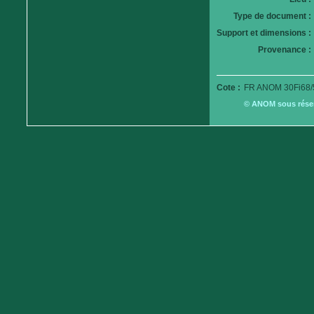
Type de document :
Support et dimensions :
Provenance :
Cote :
FR ANOM 30Fi68/
© ANOM sous réserv