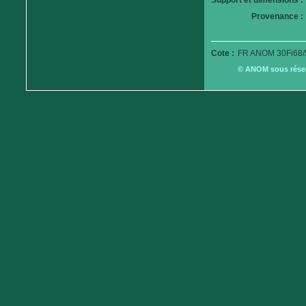
Support et dimensions :
Provenance :
Cote :
FR ANOM 30Fi68/
© ANOM sous réserv