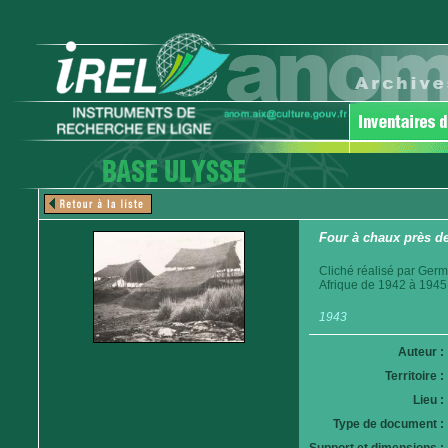
Four à chaux près d
Cliché réalisé par Germ
Afrique de 1942 à 1945
1943
Auteur :
Territoire :
Lieu :
Type de document :