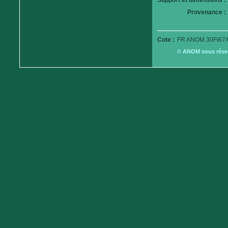
Support et dimensions :
Provenance :
Cote :
FR ANOM 30Fi67/
© ANOM sous réserv