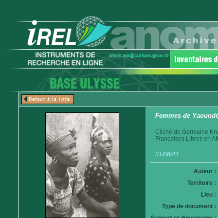
Femmes de Yaound
Cliché de Germaine Krul
Françaises Libres en A
01/06/43
Auteur :
Territoire :
Lieu :
Type de document :