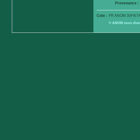
Provenance :
Cote :
FR ANOM 30Fi67/
© ANOM sous réserv