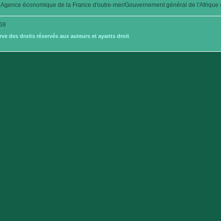
Agence économique de la France d'outre-mer/Gouvernement général de l'Afrique é
68
e des droits réservés aux auteurs et ayants droit