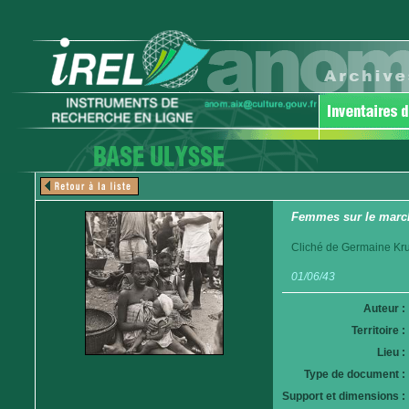
Femmes sur le marc
Cliché de Germaine Krul
01/06/43
Auteur :
Territoire :
Lieu :
Type de document :
Support et dimensions :