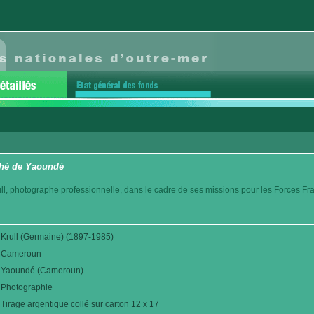
hé de Yaoundé
l, photographe professionnelle, dans le cadre de ses missions pour les Forces Fr
Krull (Germaine) (1897-1985)
Cameroun
Yaoundé (Cameroun)
Photographie
Tirage argentique collé sur carton 12 x 17