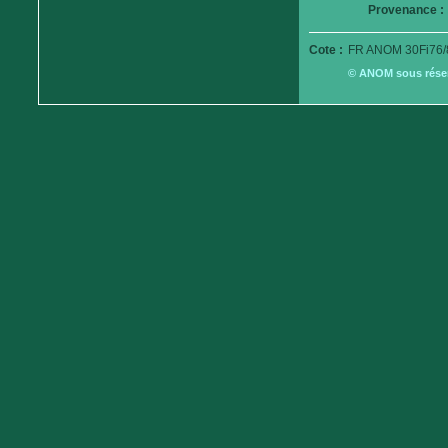
Provenance :
Cote :
FR ANOM 30Fi76/
© ANOM sous réserv