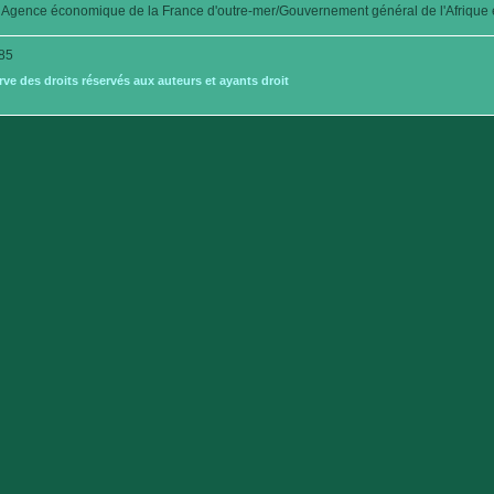
Agence économique de la France d'outre-mer/Gouvernement général de l'Afrique é
85
e des droits réservés aux auteurs et ayants droit