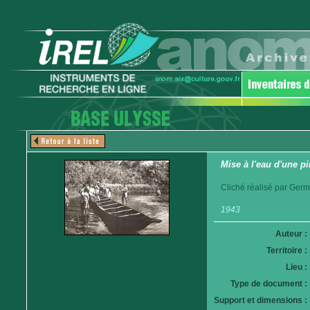
Mise à l'eau d'une p
Cliché réalisé par Germ
1943
Auteur :
Territoire :
Lieu :
Type de document :
Support et dimensions :