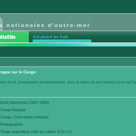
irogue sur le Congo
aine Krull, photographe professionnelle, dans le cadre de ses missions pour les F
Krull (Germaine) (1897-1985)
Congo français
Congo, Cours d'eau (Afrique)
Photographie
Tirage argentique collé sur carton 11,5 x 12