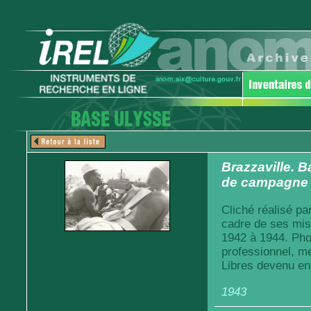
Brazzaville. B
de campagne d
Cliché réalisé pa
cadre de ses mis
1942 à 1944. Pho
professionnel, m
Libres devenu en
1943