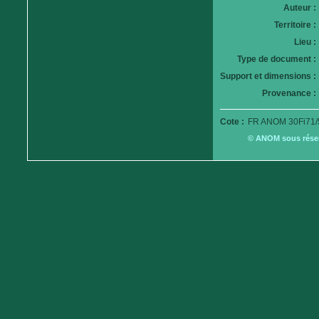
Auteur :
Territoire :
Lieu :
Type de document :
Support et dimensions :
Provenance :
Cote :
FR ANOM 30Fi71/
© ANOM sous réserv