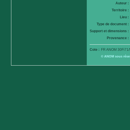
Auteur :
Territoire :
Lieu :
Type de document :
Support et dimensions :
Provenance :
Cote :
FR ANOM 30Fi71/
© ANOM sous réserv