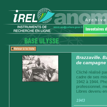
Brazzaville. B
de campagne d
Cliché réalisé pa
cadre de ses mis
1942 à 1944. Pho
professionnel, m
Libres devenu en
1943