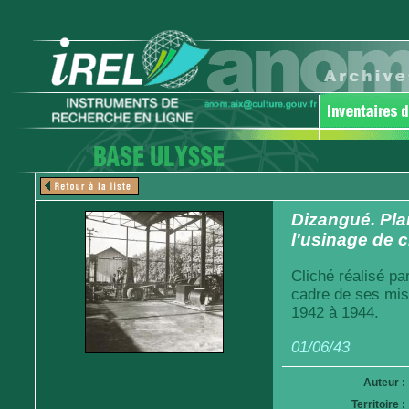
Dizangué. Pla
l'usinage de 
Cliché réalisé pa
cadre de ses mis
1942 à 1944.
01/06/43
Auteur :
Territoire :