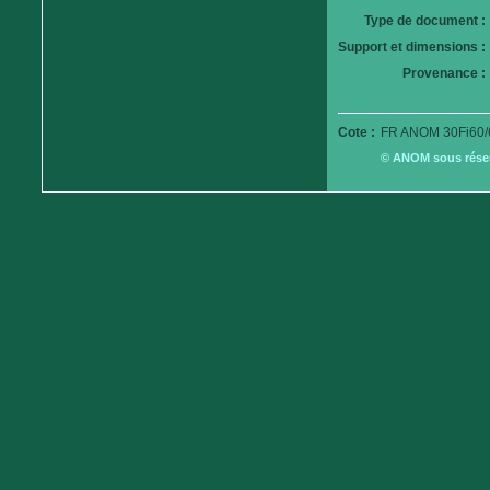
Type de document :
Support et dimensions :
Provenance :
Cote :
FR ANOM 30Fi60/
© ANOM sous réserv