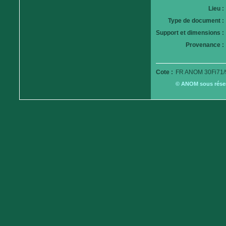
Lieu :
Type de document :
Support et dimensions :
Provenance :
Cote :
FR ANOM 30Fi71/
© ANOM sous réserv