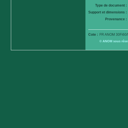
Type de document :
Support et dimensions :
Provenance :
Cote :
FR ANOM 30Fi60/
© ANOM sous réserv