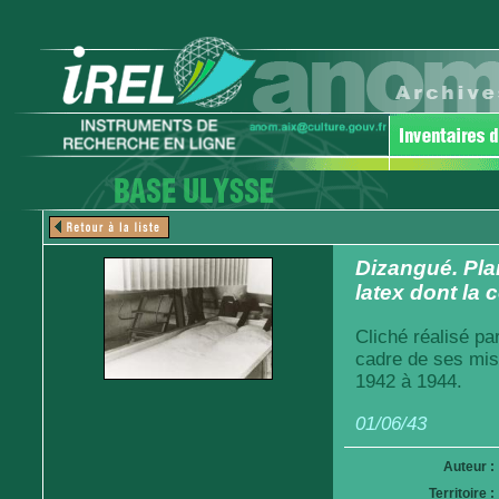
Dizangué. Pla
latex dont la
Cliché réalisé pa
cadre de ses mis
1942 à 1944.
01/06/43
Auteur :
Territoire :