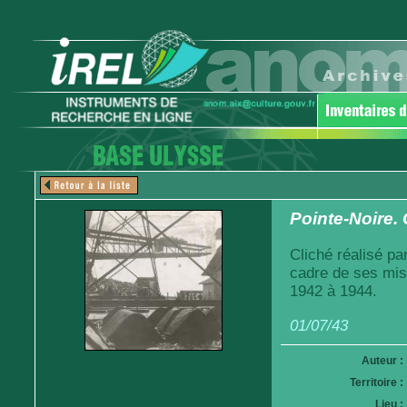
Pointe-Noire.
Cliché réalisé pa
cadre de ses mis
1942 à 1944.
01/07/43
Auteur :
Territoire :
Lieu :