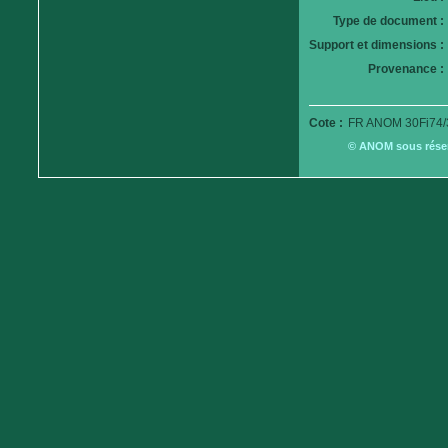
Type de document :
Support et dimensions :
Provenance :
Cote :
FR ANOM 30Fi74/
© ANOM sous réserv