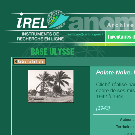
Pointe-Noire. 
Cliché réalisé pa
cadre de ses mis
1942 à 1944.
[1943]
Auteur :
Territoire :
Lieu :