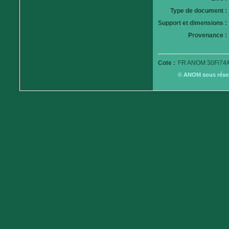
Type de document :
Support et dimensions :
Provenance :
Cote :
FR ANOM 30Fi74/
© ANOM sous réserv