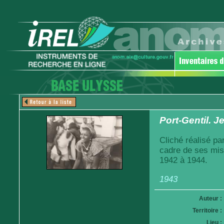
Port-Gentil. Je
Cliché réalisé pa
cadre de ses mis
1942 à 1944.
1943
Auteur :
Territoire :
Lieu :