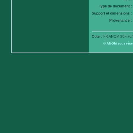
Type de document :
Support et dimensions :
Provenance :
Cote :
FR ANOM 30Fi70/
© ANOM sous réserv