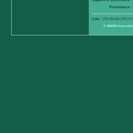
Support et dimensions :
Provenance :
Cote :
FR ANOM 30Fi25/
© ANOM sous réserv