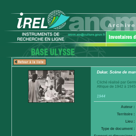
Dakar. Scène de mar
Cliché réalisé par Germ
Afrique de 1942 à 1945
1944
Auteur :
Territoire :
Lieu :
Type de document :