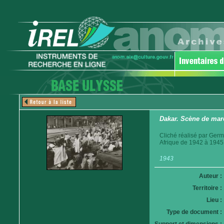
Dakar. Scène de mar
Cliché réalisé par Germ
Afrique de 1942 à 1945
1943
Auteur :
Territoire :
Lieu :
Type de document :