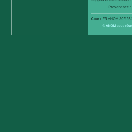
Support et dimensions :
Provenance :
Cote :
FR ANOM 30Fi25/
© ANOM sous réserv