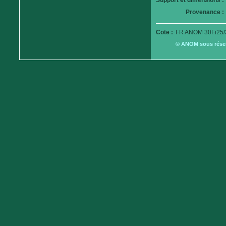
Support et dimensions :
Provenance :
Cote :
FR ANOM 30Fi25/
© ANOM sous réserv