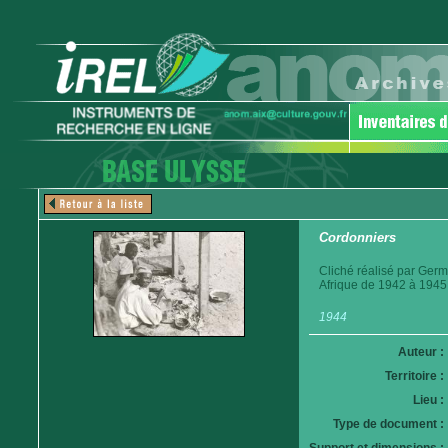
Cordonniers
Cliché réalisé par Germ
Afrique de 1942 à 1945
1944
Auteur :
Territoire :
Lieu :
Type de document :