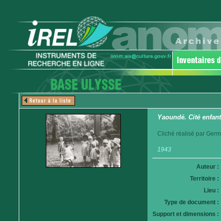
Yaoundé. Cité enfant
Cliché réalisé par Germ
1943
Auteur :
Territoire :
Lieu :
Type de document :
Support et dimensions :