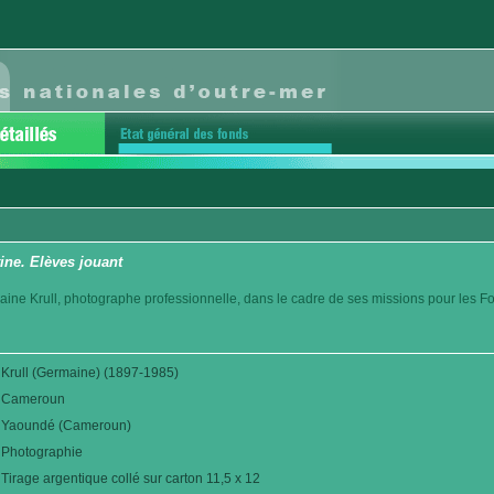
ine. Elèves jouant
aine Krull, photographe professionnelle, dans le cadre de ses missions pour les F
Krull (Germaine) (1897-1985)
Cameroun
Yaoundé (Cameroun)
Photographie
Tirage argentique collé sur carton 11,5 x 12