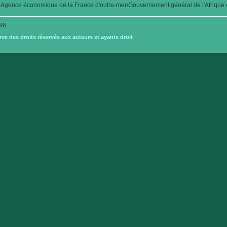
Agence économique de la France d'outre-mer/Gouvernement général de l'Afrique é
96
e des droits réservés aux auteurs et ayants droit