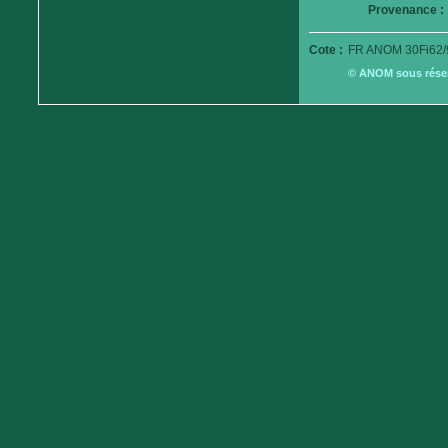
Provenance :
Cote :
FR ANOM 30Fi62/
© ANOM sous réserv