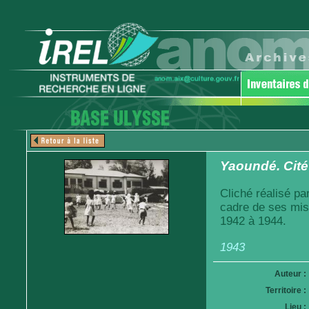
Yaoundé. Cité
Cliché réalisé pa
cadre de ses mis
1942 à 1944.
1943
Auteur :
Territoire :
Lieu :