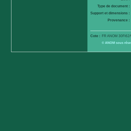
Type de document :
Support et dimensions :
Provenance :
Cote :
FR ANOM 30Fi62/
© ANOM sous réserv