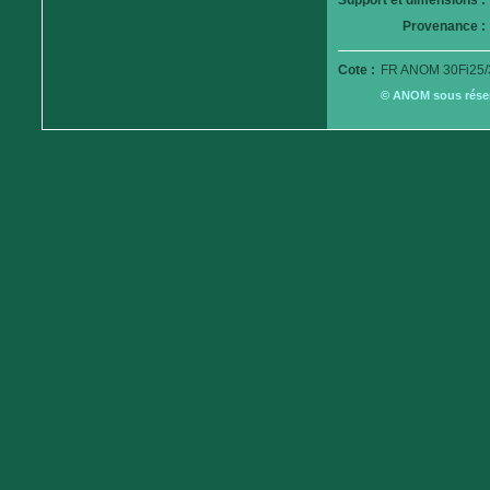
Support et dimensions :
Provenance :
Cote :
FR ANOM 30Fi25/
© ANOM sous réserv