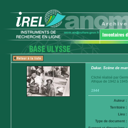
Dakar. Scène de mar
Cliché réalisé par Germ
Afrique de 1942 à 1945
1944
Auteur :
Territoire :
Lieu :
Type de document :