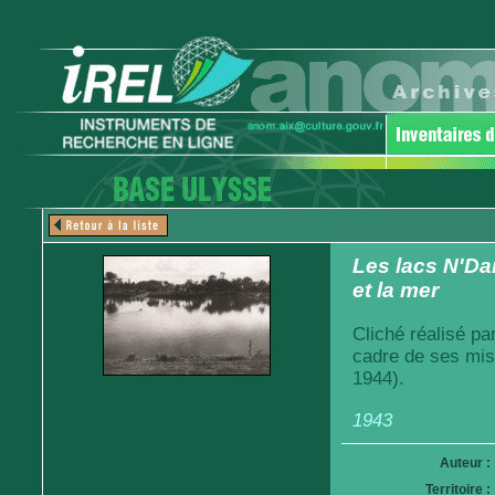
Les lacs N'Da
et la mer
Cliché réalisé pa
cadre de ses mis
1944).
1943
Auteur :
Territoire :