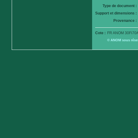
Type de document :
Support et dimensions :
Provenance :
Cote :
FR ANOM 30Fi70/
© ANOM sous réserv