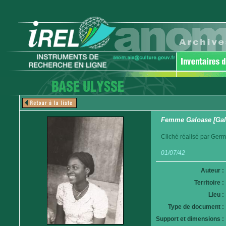
Femme Galoase [Gal
Cliché réalisé par Germ
01/07/42
Auteur :
Territoire :
Lieu :
Type de document :
Support et dimensions :