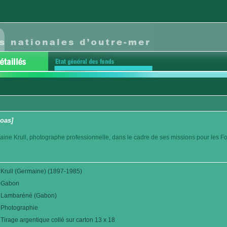
oas]
aine Krull, photographe professionnelle, dans le cadre de ses missions pour les F
Krull (Germaine) (1897-1985)
Gabon
Lambaréné (Gabon)
Photographie
Tirage argentique collé sur carton 13 x 18