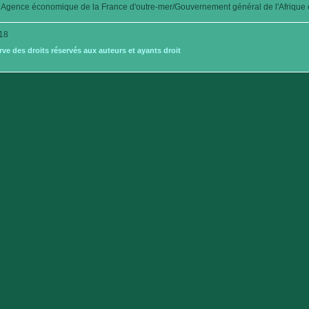
Agence économique de la France d'outre-mer/Gouvernement général de l'Afrique é
18
e des droits réservés aux auteurs et ayants droit