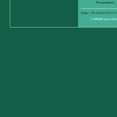
Provenance :
Cote :
FR ANOM 30Fi70/
© ANOM sous réserv