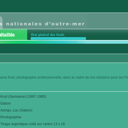
aine Krull, photographe professionnelle, dans le cadre de ses missions pour les F
Krull (Germaine) (1897-1985)
Gabon
Azingo, Lac (Gabon)
Photographie
Tirage argentique collé sur carton 13 x 18