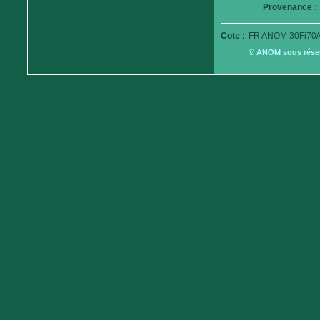
Provenance :
Cote :
FR ANOM 30Fi70/
© ANOM sous réserv