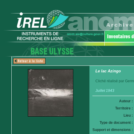
Le lac Azingo
Cliché réalisé par Germ
Juillet 1943
Auteur :
Territoire :
Lieu :
Type de document :
Support et dimensions :