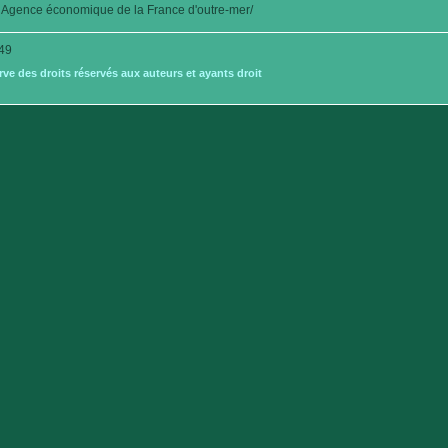
Agence économique de la France d'outre-mer/
49
e des droits réservés aux auteurs et ayants droit