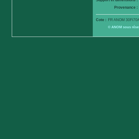
Support et dimensions :
Provenance :
Cote :
FR ANOM 30Fi70/
© ANOM sous réserv