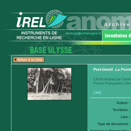
Port-Gentil. La Poin
Cliché réalisé par Germ
Forces Françaises Libre
1942
Auteur :
Territoire :
Lieu :
Type de document :