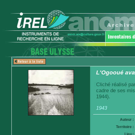
L'Ogooué avant
Cliché réalisé pa
cadre de ses mis
1944).
1943
Auteur :
Territoire :
Lieu :