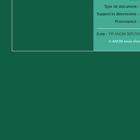
Type de document :
Support et dimensions :
Provenance :
Cote :
FR ANOM 30Fi70/
© ANOM sous réserv