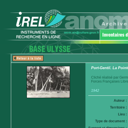
Port-Gentil. La Poin
Cliché réalisé par Germ
Forces Françaises Libre
1942
Auteur :
Territoire :
Lieu :
Type de document :