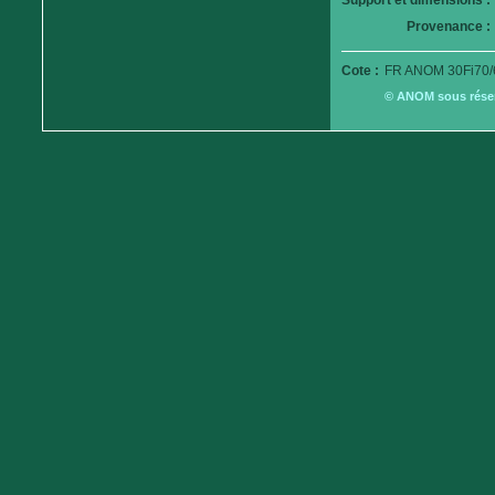
Support et dimensions :
Provenance :
Cote :
FR ANOM 30Fi70/
© ANOM sous réserv