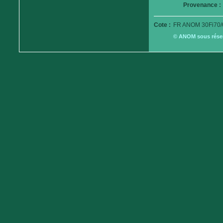
Provenance :
Cote :
FR ANOM 30Fi70/
© ANOM sous réserv