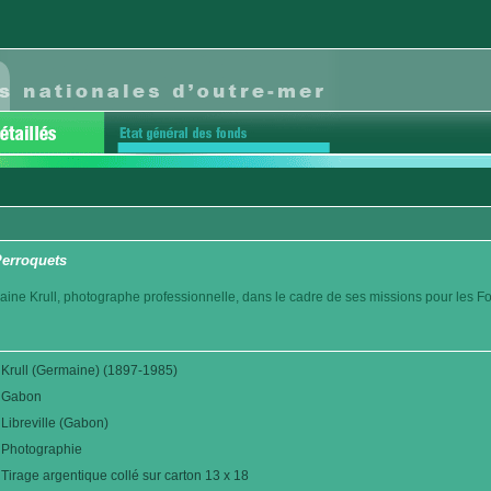
 Perroquets
aine Krull, photographe professionnelle, dans le cadre de ses missions pour les F
Krull (Germaine) (1897-1985)
Gabon
Libreville (Gabon)
Photographie
Tirage argentique collé sur carton 13 x 18