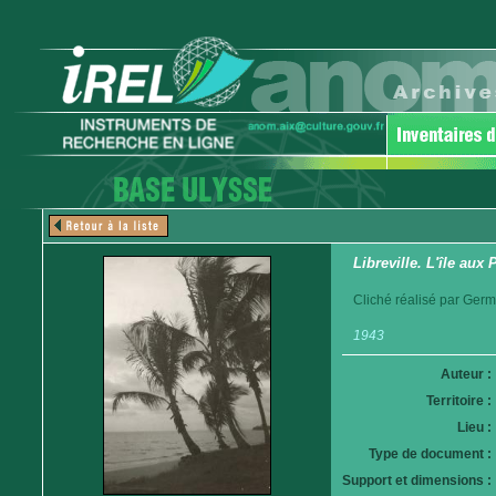
Libreville. L'île aux
Cliché réalisé par Germ
1943
Auteur :
Territoire :
Lieu :
Type de document :
Support et dimensions :