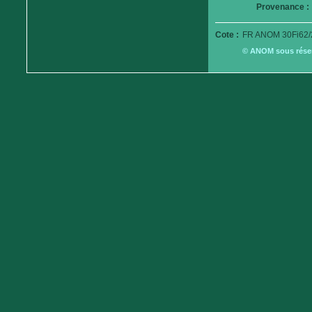
Provenance :
Cote :
FR ANOM 30Fi62/
© ANOM sous réserv