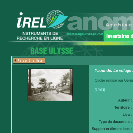
Yaoundé. Le village
Cliché réalisé par Germ
[1943]
Auteur :
Territoire :
Lieu :
Type de document :
Support et dimensions :