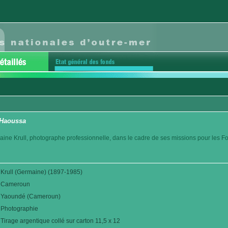
 Haoussa
aine Krull, photographe professionnelle, dans le cadre de ses missions pour les F
Krull (Germaine) (1897-1985)
Cameroun
Yaoundé (Cameroun)
Photographie
Tirage argentique collé sur carton 11,5 x 12