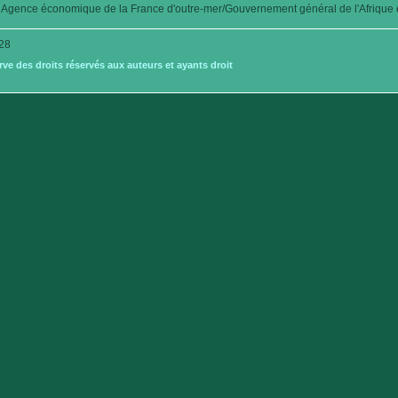
Agence économique de la France d'outre-mer/Gouvernement général de l'Afrique é
28
e des droits réservés aux auteurs et ayants droit