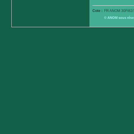
Cote :
FR ANOM 30Fi82/
© ANOM sous réserv