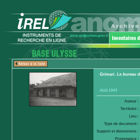
Grimari. Le bureau d
Août 1943
Auteur :
Territoire :
Lieu :
Type de document :
Support et dimensions :
Provenance :