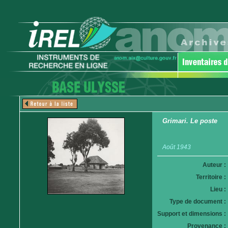
Grimari. Le poste
Août 1943
Auteur :
Territoire :
Lieu :
Type de document :
Support et dimensions :
Provenance :