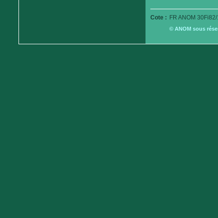
Cote :
FR ANOM 30Fi82/
© ANOM sous réserv