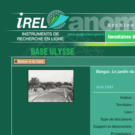
Bangui. Le jardin du
Août 1943
Auteur :
Territoire :
Lieu :
Type de document :
Support et dimensions :
Provenance :