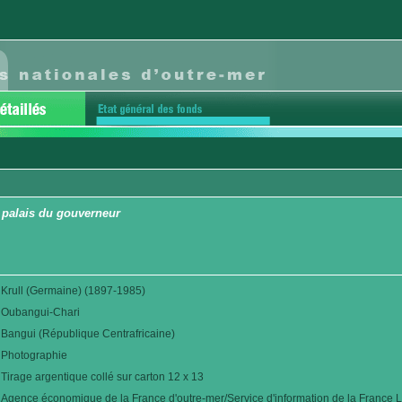
 palais du gouverneur
Krull (Germaine) (1897-1985)
Oubangui-Chari
Bangui (République Centrafricaine)
Photographie
Tirage argentique collé sur carton 12 x 13
Agence économique de la France d'outre-mer/Service d'information de la France L