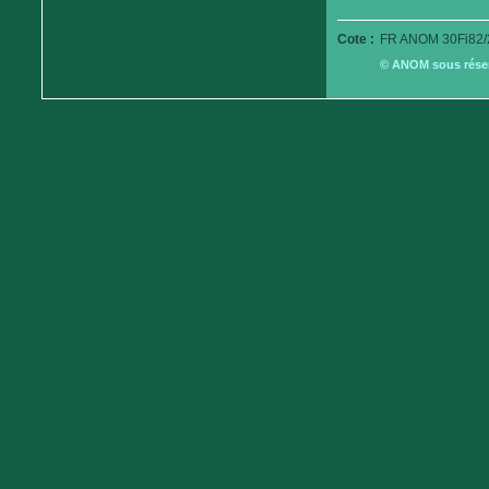
Cote :
FR ANOM 30Fi82/
© ANOM sous réserv