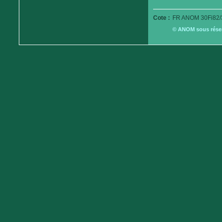
Cote :
FR ANOM 30Fi82/
© ANOM sous réserv