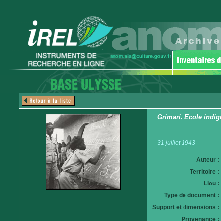
Grimari. Ecole indig
31 juillet 1943
Auteur :
Territoire :
Lieu :
Type de document :
Support et dimensions :
Provenance :