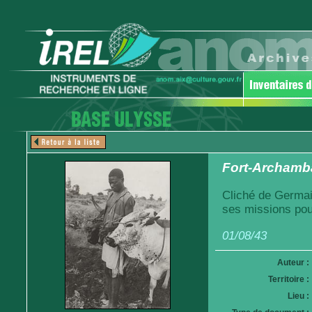
Fort-Archamba
Cliché de Germai
ses missions pou
01/08/43
Auteur :
Territoire :
Lieu :