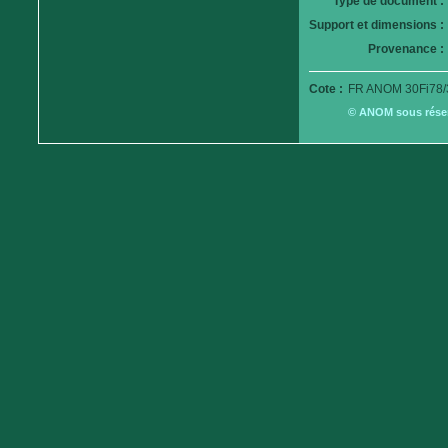
Type de document :
Support et dimensions :
Provenance :
Cote :
FR ANOM 30Fi78/
© ANOM sous réserv