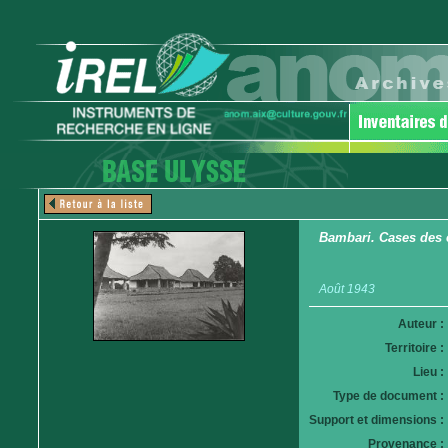
Bambari. Cases des
Août 1943
Auteur :
Territoire :
Lieu :
Type de document :
Support et dimensions :
Provenance :