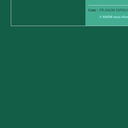
Cote :
FR ANOM 30Fi82/
© ANOM sous réserv