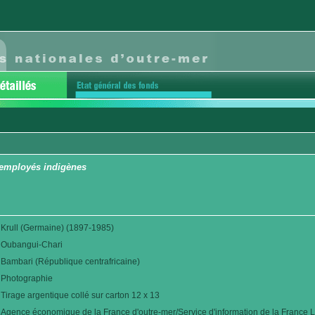
 employés indigènes
Krull (Germaine) (1897-1985)
Oubangui-Chari
Bambari (République centrafricaine)
Photographie
Tirage argentique collé sur carton 12 x 13
Agence économique de la France d'outre-mer/Service d'information de la France L