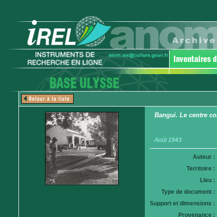
Bangui. Le centre c
Août 1943
Auteur :
Territoire :
Lieu :
Type de document :
Support et dimensions :
Provenance :