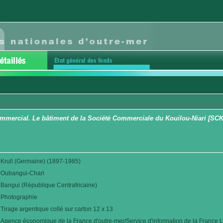
ommercial. Le bâtiment de la Société Commerciale du Kouilou-Niari [SC
Krull (Germaine) (1897-1985)
Oubangui-Chari
Bangui (République Centrafricaine)
Photographie
Tirage argentique collé sur carton 12 x 13
Agence économique de la France d'outre-mer/Service d'information de la France L