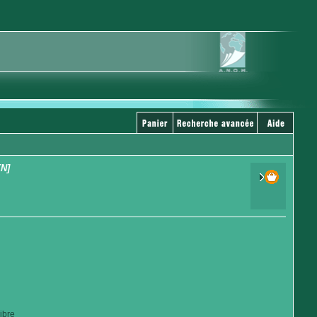
KN]
ibre