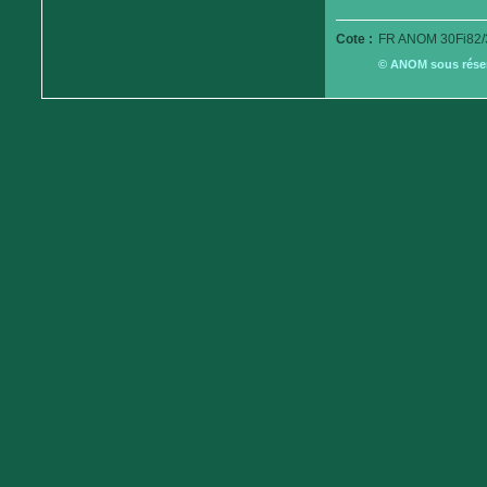
Cote :
FR ANOM 30Fi82/
© ANOM sous réserv