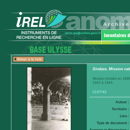
Sindara. Mission cat
Mission fondée en 1898.
1942 à 1944.
01/07/42
Auteur :
Territoire :
Lieu :
Type de document :