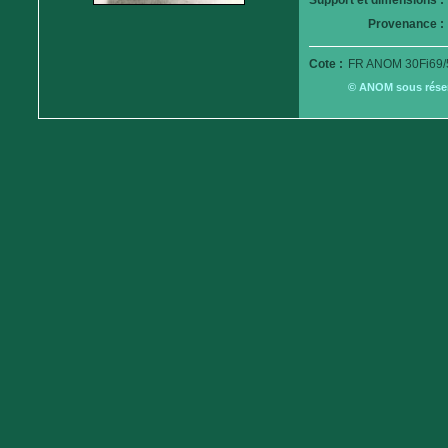
Support et dimensions :
Provenance :
Cote :
FR ANOM 30Fi69/
© ANOM sous réserv