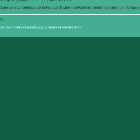
Tirage argentique collé sur carton 13 x 18
Agence économique de la France d'outre-mer/Gouvernement général de l'Afrique é
50
e des droits réservés aux auteurs et ayants droit