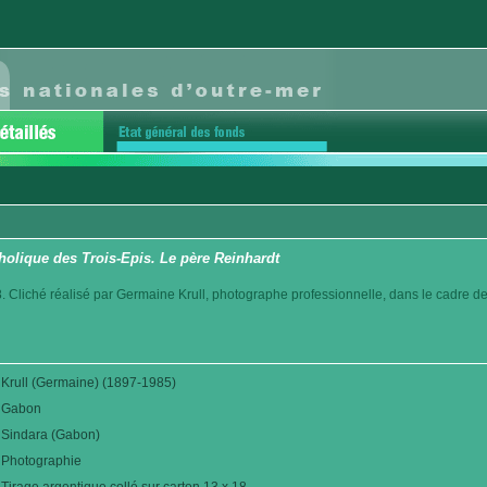
holique des Trois-Epis. Le père Reinhardt
 Cliché réalisé par Germaine Krull, photographe professionnelle, dans le cadre de
Krull (Germaine) (1897-1985)
Gabon
Sindara (Gabon)
Photographie