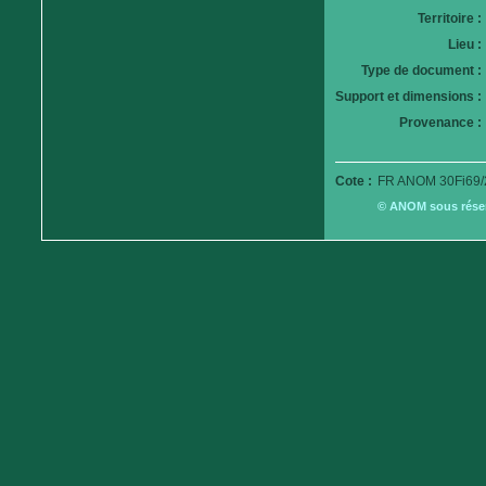
Territoire :
Lieu :
Type de document :
Support et dimensions :
Provenance :
Cote :
FR ANOM 30Fi69/
© ANOM sous réserv