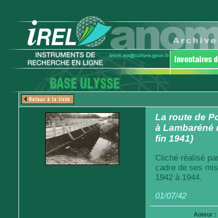
La route de Po
à Lambaréné r
fin 1941)
Cliché réalisé pa
cadre de ses mis
1942 à 1944.
01/07/42
Auteur :