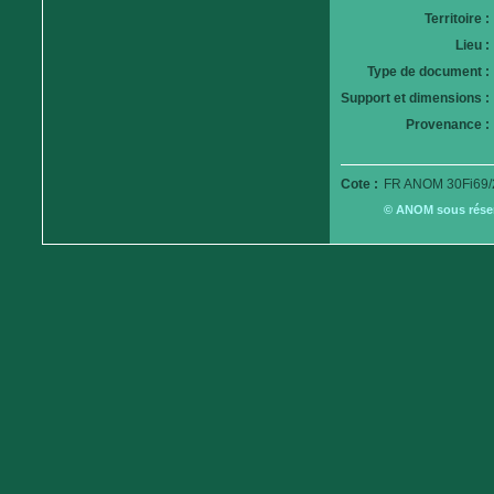
Territoire :
Lieu :
Type de document :
Support et dimensions :
Provenance :
Cote :
FR ANOM 30Fi69/
© ANOM sous réserv