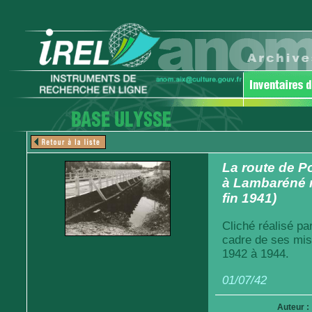
La route de Po
à Lambaréné r
fin 1941)
Cliché réalisé pa
cadre de ses mis
1942 à 1944.
01/07/42
Auteur :