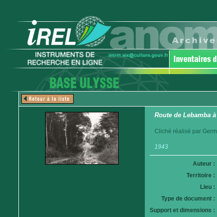
Route de Lebamba à
Cliché réalisé par Germ
1943
Auteur :
Territoire :
Lieu :
Type de document :
Support et dimensions :