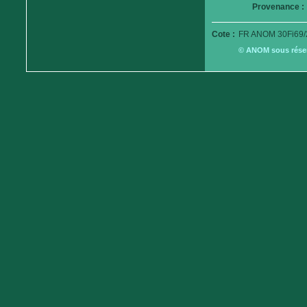
Provenance :
Cote :
FR ANOM 30Fi69/
© ANOM sous réserv