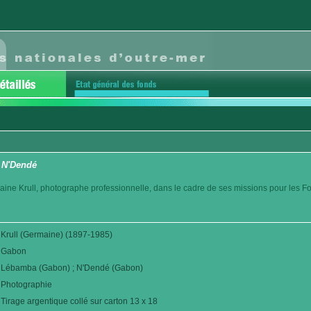
 N'Dendé
aine Krull, photographe professionnelle, dans le cadre de ses missions pour les F
Krull (Germaine) (1897-1985)
Gabon
Lébamba (Gabon) ; N'Dendé (Gabon)
Photographie
Tirage argentique collé sur carton 13 x 18