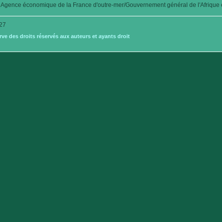
Agence économique de la France d'outre-mer/Gouvernement général de l'Afrique é
27
e des droits réservés aux auteurs et ayants droit