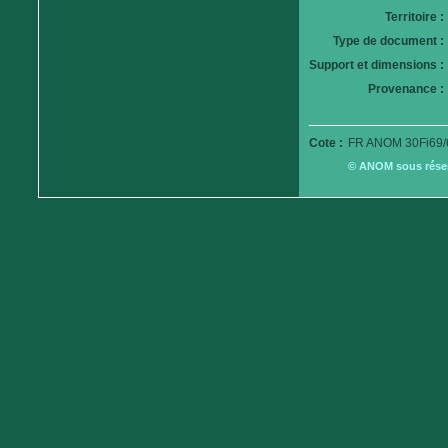
Territoire :
Type de document :
Support et dimensions :
Provenance :
Cote :
FR ANOM 30Fi69/
© ANOM sous réserv