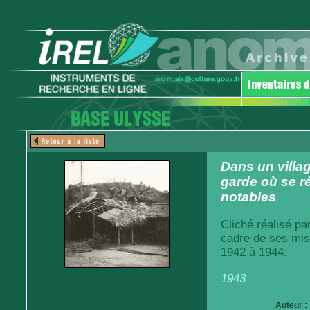
Dans un villa
garde où se ré
notables
Cliché réalisé pa
cadre de ses mis
1942 à 1944.
1943
Auteur :