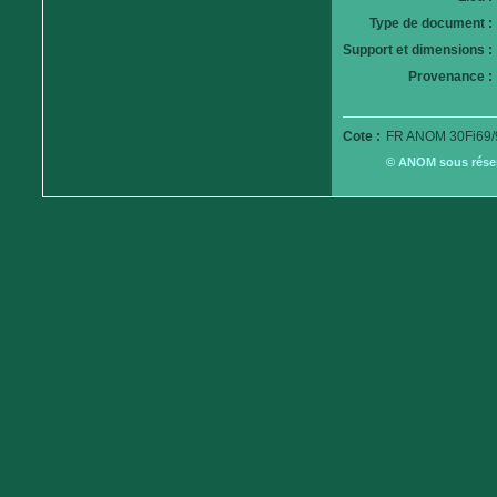
Type de document :
Support et dimensions :
Provenance :
Cote :
FR ANOM 30Fi69/
© ANOM sous réserv