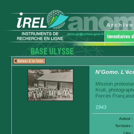
N'Gomo. L'éco
Mission protesta
Krull, photograph
Forces Française
1943
Auteur :
Territoire :
Lieu :