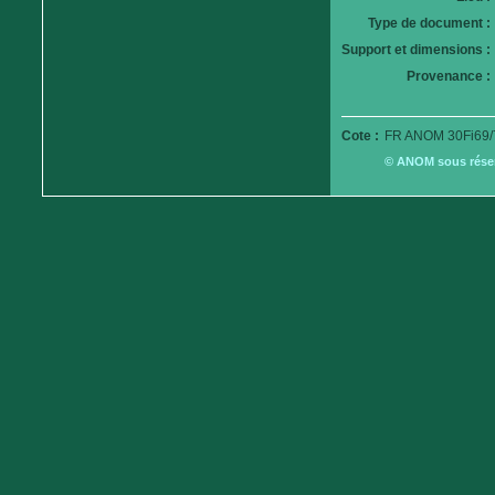
Type de document :
Support et dimensions :
Provenance :
Cote :
FR ANOM 30Fi69/
© ANOM sous réserv