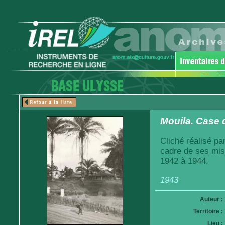
Mouila. Case 
Cliché réalisé pa
cadre de ses mis
1942 à 1944.
1943
Auteur :
Territoire :
Lieu :